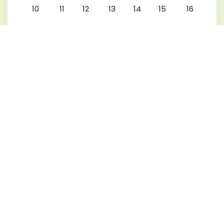
10
11
12
13
14
15
16
17
18
19
20
21
22
23
24
25
26
27
28
29
30
31
Kalenderauswahl aufheben
ZUSAMMENARBEIT
UNSERE KOOPERATIONEN