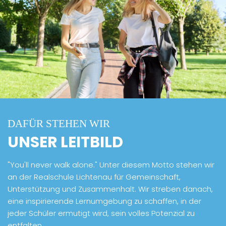
DAFÜR STEHEN WIR
UNSER LEITBILD
"You'll never walk alone." Unter diesem Motto stehen wir
an der Realschule Lichtenau für Gemeinschaft,
Unterstützung und Zusammenhalt. Wir streben danach,
eine inspirierende Lernumgebung zu schaffen, in der
jeder Schüler ermutigt wird, sein volles Potenzial zu
entfalten.