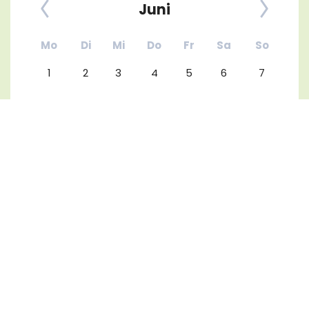
Juni
Mo
Di
Mi
Do
Fr
Sa
So
1
2
3
4
5
6
7
8
9
10
11
12
13
14
15
16
17
18
19
20
21
22
23
24
25
26
27
28
29
30
Kalenderauswahl aufheben