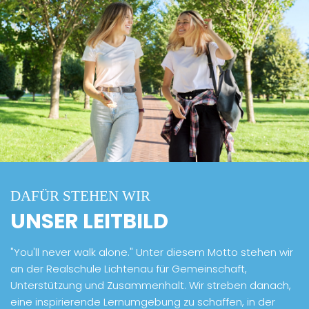
DAFÜR STEHEN WIR
UNSER LEITBILD
"You'll never walk alone." Unter diesem Motto stehen wir
an der Realschule Lichtenau für Gemeinschaft,
Unterstützung und Zusammenhalt. Wir streben danach,
eine inspirierende Lernumgebung zu schaffen, in der