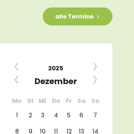
alle Termine
2025
Dezember
Mo
Di
Mi
Do
Fr
Sa
So
1
2
3
4
5
6
7
8
9
10
11
12
13
14