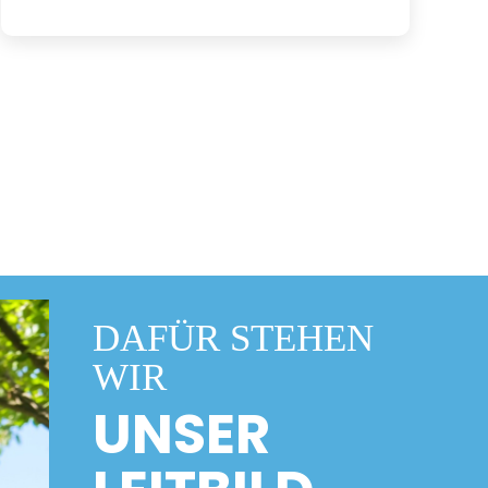
DAFÜR STEHEN
WIR
UNSER